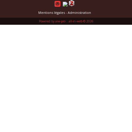
Mentions légales
-
Administration
Powered by aiw-pro
|
all-in-web © 2026