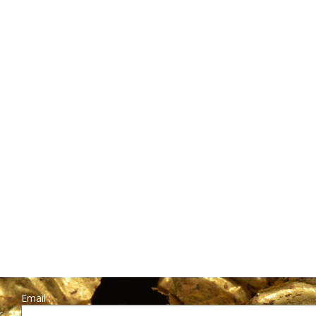
Email :
r