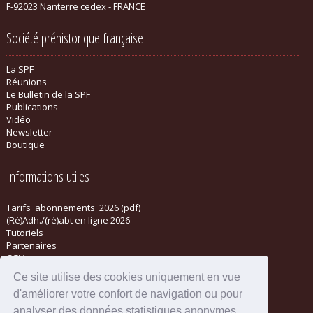
F-92023 Nanterre cedex - FRANCE
Société préhistorique française
La SPF
Réunions
Le Bulletin de la SPF
Publications
Vidéo
Newsletter
Boutique
Informations utiles
Tarifs_abonnements_2026 (pdf)
(Ré)Adh./(ré)abt en ligne 2026
Tutoriels
Partenaires
CGV
Ce site utilise des cookies uniquement en vue
d'améliorer votre confort de navigation ou pour
analyser des données statistiques anonymes.