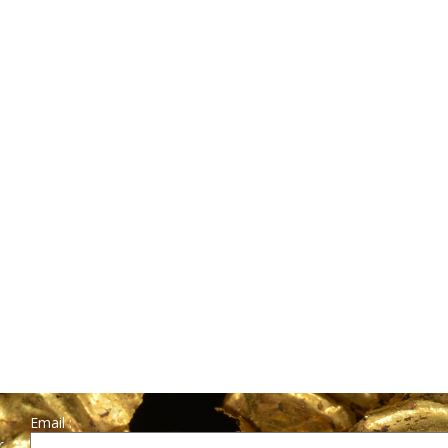
Email :
r