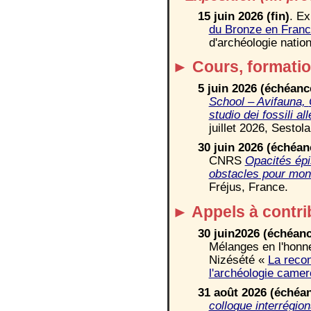
15 juin
2026 (fin)
. E
du Bronze en
Franc
d'archéologie natio
►
Cours, formatio
5 juin 2026 (échéanc
School – Avifauna,
studio dei fossili a
juillet 2026, Sestola,
30 juin 2026 (échéan
CNRS
Opacités épi
obstacles pour mont
Fréjus, France.
►
Appel
s
à contri
30 juin2026 (échéan
Mélanges en l'honn
Nizésété «
La recon
l'archéologie came
31 août 2026 (échéa
colloque interrégion