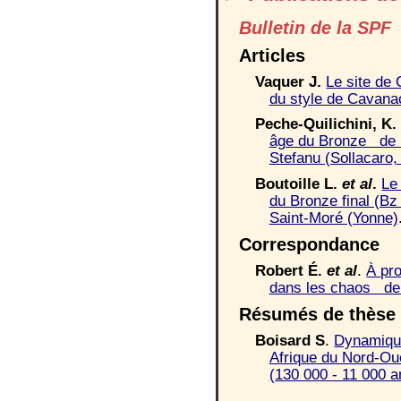
Bulletin de la SPF
Articles
Vaquer
J.
Le site de 
du style de Cavana
Peche-Quilichini,
K
âge du Bronze de l
Stefanu (Sollacaro
Boutoille
L.
et al
.
Le
du Bronze final (Bz
Saint-Moré (Yonne)
Correspondance
Robert
É.
et al
.
À pro
dans les chaos de 
Résumés de thèse
B
oisard
S
.
Dynamique
Afrique du Nord-Ou
(130 000 - 11 000 a