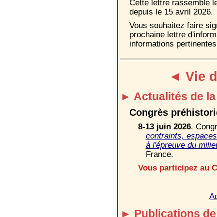
Cette lettre rassemble l
depuis
le
15
avril
202
6
.
Vous souhaitez faire si
prochaine
lettre d'infor
informations pertinente
◄
Vie 
►
Actualités
de l
Congrès préhistor
8-13 juin 202
6
. Cong
contraints, espaces 
à l'épreuve du mili
France.
V
ous participez au 
A
►
P
ublications
de