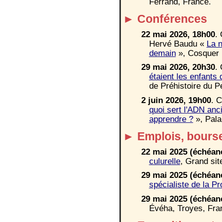
Ferrand, France.
►
Conférences
22 mai
2026, 18h00
.
Hervé Baudu «
La n
demain
»
, Cosquer 
2
9
mai
2026,
20
h
3
0
.
étaient les enfants 
de Préhistoire du P
2 juin 2026, 19h00
. 
quoi sert l'ADN anc
apprendre ?
», Pala
►
Emplois, bourse
22 mai 2025 (échéan
culurelle
, Grand sit
2
9
mai 2025 (échéan
spécialiste de la Pr
2
9
mai 2025 (échéan
Évéha, Troyes, Fra