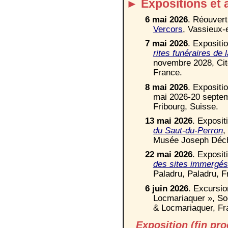
►
Expositions et 
6 mai 2026
. Réouver
Vercors
,
Vassieux-
7 mai 2026
. Expositi
rites funéraires de 
novembre 2028,
Cit
France.
8 mai 2026
. Expositi
mai 2026-20 septemb
Fribourg, Suisse.
13 mai 2026
. Exposi
du Saut-du-Perron
,
Musée Joseph Déch
22
mai 2026
. Exposi
des sites immergés
Paladru,
Paladru, F
6 juin 2026
. Excursi
Locmariaquer », So
& Locmariaquer, Fr
Exposition (fin pro