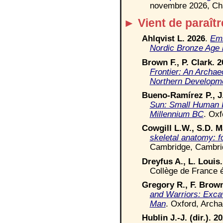
novembre 2026,
Ch
► Vient de paraîtr
Ahlqvist
L
.
2026
.
Emb
Nordic Bronze Age 
Brown F.,
P.
Clark. 2
Frontier: An Archae
Northern Developm
Bueno-Ramírez P.,
J
Sun: Small Human Im
Millennium BC
. Oxf
Cowgill
L.
W.,
S.
D. M
skeletal anatomy: f
Cambridge, Cambrid
Dreyfus A., L. Louis
Collège d
e
France é
Gregory R.,
F.
Brown
and Warriors: Excav
Man
. Oxford, Arch
Hublin J.-J. (
dir
.). 2