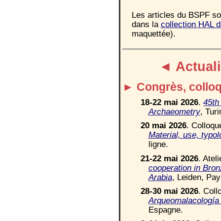
Les articles
du BSPF
so
dans la
collection HAL
d
maquettée
).
◄
Actual
►
Congrès, collo
1
8
-
22
mai 2026
.
45
th
Archaeometry
,
Turin
20 mai 2026
.
C
olloq
u
M
aterial, use, typo
ligne.
2
1-22 mai 2026
. Atel
cooperation in Bron
Arabia
, Leiden, Pa
2
8-
30
mai 2026
. Col
Arqueomalacología 
Espagne.