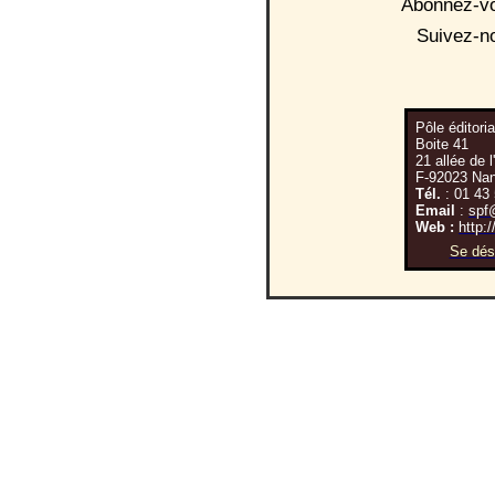
A
bonnez-v
S
uivez-n
Pôle éditori
Boite 41
21 allée de l
F-92023 Na
Tél.
: 01 43
Email
:
spf@
Web :
http:
Se dési