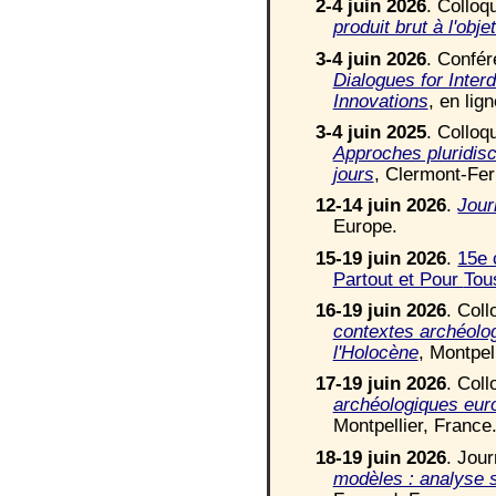
2-
4 juin 2026
. Collo
produit brut à l'objet
3-
4 juin 2026
. Confé
Dialogues for Interd
Innovations
, en lign
3-
4
juin 2025
.
C
ollo
Approches pluridisci
jours
, Clermont-Fer
1
2-14 juin 2026
.
Jour
Europe.
1
5-19 juin 2026
.
15e 
Partout et Pour
Tou
1
6-19 juin 2026
. Col
contextes archéolo
l'Holocène
, Montpel
17-19 juin 2026
.
C
ol
archéologiques eur
Montpellier, France
18-19 juin 2026
.
J
our
modèles : analyse s