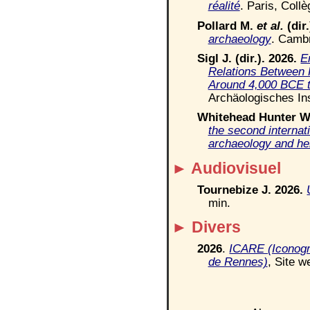
réalité
. Paris, Collè
Pollard
M.
et al.
(dir.
archaeology
.
C
ambr
Sigl
J. (dir.). 2026.
E
Relations Between 
Around 4,000 BCE 
Archäologisches Ins
Whitehead Hunter 
the second internat
archaeology and he
►
Audiovisuel
Tournebize J
.
2026.
min.
►
Divers
2026
.
ICARE (Iconogra
de Rennes)
,
Site w