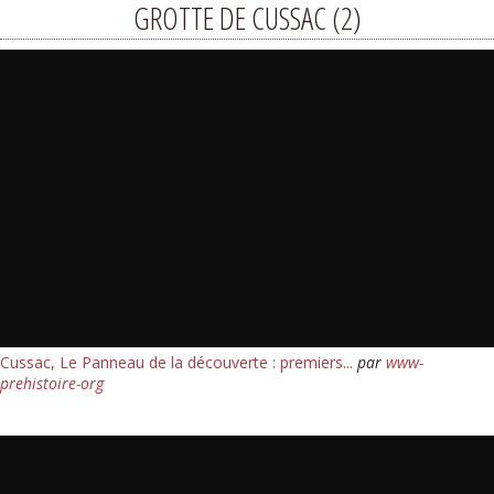
GROTTE DE CUSSAC (2)
Cussac, Le Panneau de la découverte : premiers...
par
www-
prehistoire-org