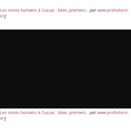
Les restes humains à Cussac : bilan, premiers...
par
www-prehistoire-
org
Les restes humains à Cussac : bilan, premiers...
par
www-prehistoire-
org