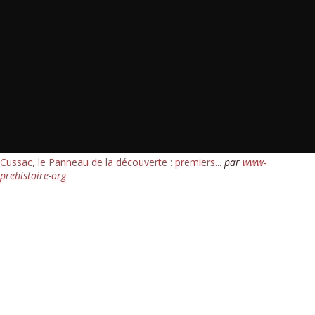
Cussac, le Panneau de la découverte : premiers...
par
www-
prehistoire-org