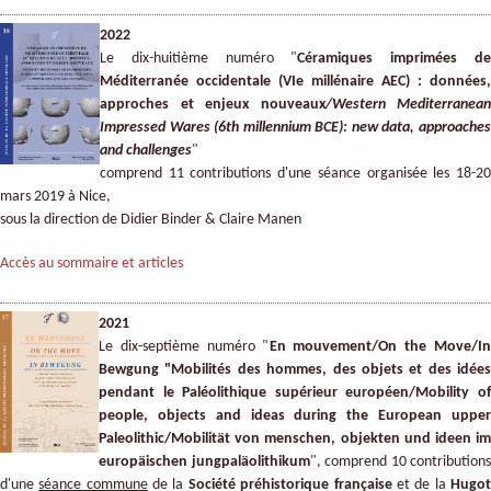
2022
Le dix-huitième numéro "
Céramiques imprimées d
Méditerranée occidentale (VIe millénaire AEC) : données,
approches et enjeux nouveaux
/Western Mediterranean
Impressed Wares (6th millennium BCE): new data, approaches
and challenges
"
comprend 11 contributions d'une séance organisée les 18-20
mars 2019 à Nice,
sous la direction de Didier Binder & Claire Manen
Accès au sommaire et articles
2021
Le dix-septième numéro "
En mouvement/On the Move/In
Bewgung "Mobilités des hommes, des objets et des idées
pendant le Paléolithique supérieur européen/Mobility of
people, objects and ideas during the European upper
Paleolithic/Mobilität von menschen, objekten und ideen im
europäischen jungpaläolithikum
", comprend 10 contributions
d'une
séance commune
de la
Société préhistorique française
et de la
Hugo