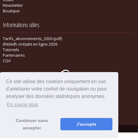
Newsletter
Boutique
Informations utiles
Tarifs_abonnements_2026 (pdf)
(Ré)Adh./(ré)abt en ligne 2026
Tutoriels
Partenaires
CGV
Ce site utilise des cookies uniquement en vue
d'améliorer votre confort de navigation ou pour
analyser des données statistiques anonymes.
En savoir plus
Mentions légales
-
Administration
Continuer sans
J'accepte
accepter
Powered by aiw-pro
|
all-in-web © 2026