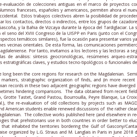
 la re-evaluación de colecciones antiguas en el marco de proyect
 alumnos franceses, españoles y americanos, permiten ahora el nuev
ccidental. Estos trabajos colectivos abren la posibilidad de procede
r los contactos, directos o indirectos, entre los grupos de cazadore
Gascoña, y la Bahia de Vizcaya durante la época del Tardiglaciar. La 
n el seno del XVIII Congreso de la UISPP en Paris (junto con el Co
spectos temáticos similares), fue la ocasión para presentar varios ya
nes vecinas orientales. De esta forma, las comunicaciones permitieron
agdaleniense. Por tanto, invitamos a los lectores y las lectoras a seg
s de análisis: síntesis geocronológicas, resúmenes arqueo-estrat
stratigráficas claves, y estudios tecno-tipológicos o funcionales de i
e long been the core regions for research on the Magdalenian. Semi
 markers, stratigraphic organization of finds, and (in more recen
ian records in these two adjacent geographic regions have diverged
etimes hindering comparisons. The data obtained from recent field
 Grotte Tastet, Grand Pastou, Bourrouilla, Peyre Blanque, La Croi
t al.), the re-evaluation of old collections by projects such as
and American students enable renewed discussions of the rather clearl
gdalenian. The collective works published here (and elsewhere in re
ogies that prehistorians use in both countries in order better to eluc
s that inhabited the territories bordering the Gulf of Gascony/Ca
aise organized by L.G. Straus and M. Langlais in Paris in June 201