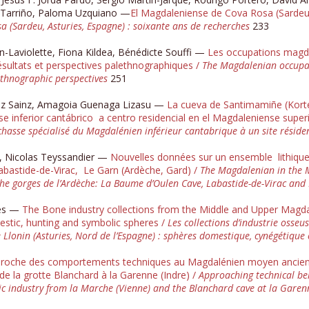
ni Tarriño, Paloma Uzquiano —
El Magdaleniense de Cova Rosa (Sardeu,
 (Sardeu, Asturies, Espagne) : soixante ans de recherches
233
n-Laviolette, Fiona Kildea, Bénédicte Souffi —
Les occupations magda
résultats et perspectives palethnographiques /
The Magdalenian occupat
lethnographic perspectives
251
lez Sainz, Amagoia Guenaga Lizasu —
La cueva de Santimamiñe (Korte
 inferior cantábrico a centro residencial en el Magdaleniense superi
chasse spécialisé du Magdalénien inférieur cantabrique à un site réside
in, Nicolas Teyssandier —
Nouvelles données sur un ensemble lithiqu
Labastide-de-Virac, Le Garn (Ardèche, Gard) /
The Magdalenian in the M
the gorges de l’Ardèche: La Baume d’Oulen Cave, Labastide-de-Virac and
ves —
The Bone industry collections from the Middle and Upper Magdal
mestic, hunting and symbolic spheres /
Les collections d’industrie oss
e Llonin (Asturies, Nord de l’Espagne) : sphères domestique, cynégétique
roche des comportements techniques au Magdalénien moyen ancien d
t de la grotte Blanchard à la Garenne (Indre) /
Approaching technical be
ic industry from la Marche (Vienne) and the Blanchard cave at la Garenn