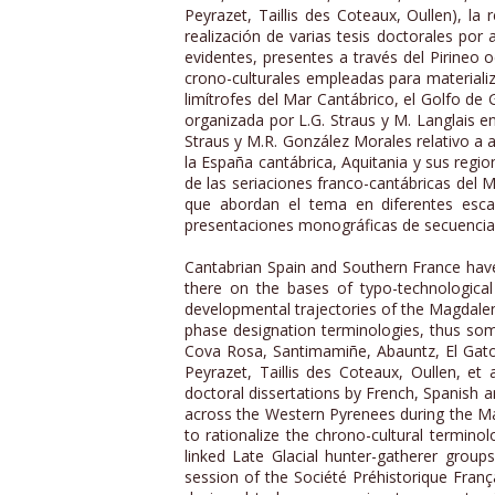
Peyrazet, Taillis des Coteaux, Oullen),
realización de varias tesis doctorales por
evidentes, presentes a través del Pirineo o
crono-culturales empleadas para materializa
limítrofes del Mar Cantábrico, el Golfo de 
organizada por L.G. Straus y M. Langlais e
Straus y M.R. González Morales relativo a a
la España cantábrica, Aquitania y sus regio
de las seriaciones franco-cantábricas del M
que abordan el tema en diferentes escala
presentaciones monográficas de secuencias e
Cantabrian Spain and Southern France hav
there on the bases of typo-technological
developmental trajectories of the Magdalen
phase designation terminologies, thus som
Cova Rosa, Santimamiñe, Abauntz, El Gato,
Peyrazet, Taillis des Coteaux, Oullen, e
doctoral dissertations by French, Spanish 
across the Western Pyrenees during the Ma
to rationalize the chrono-cultural terminol
linked Late Glacial hunter-gatherer group
session of the Société Préhistorique Franç