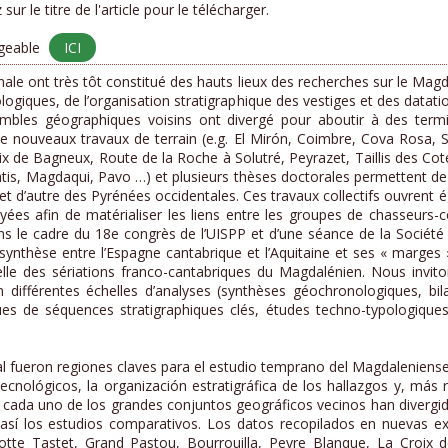
sur le titre de l'article pour le télécharger.
rgeable
ICI
nale ont très tôt constitué des hauts lieux des recherches sur le Ma
logiques, de l’organisation stratigraphique des vestiges et des datatio
bles géographiques voisins ont divergé pour aboutir à des termino
 nouveaux travaux de terrain (e.g. El Mirón, Coimbre, Cova Rosa, 
x de Bagneux, Route de la Roche à Solutré, Peyrazet, Taillis des Cot
tis, Magdaqui, Pavo …) et plusieurs thèses doctorales permettent de r
t d’autre des Pyrénées occidentales. Ces travaux collectifs ouvrent 
ées afin de matérialiser les liens entre les groupes de chasseurs-
ns le cadre du 18e congrès de l’UISPP et d’une séance de la Société p
 synthèse entre l’Espagne cantabrique et l’Aquitaine et ses « marges 
relle des sériations franco-cantabriques du Magdalénien. Nous invito
 différentes échelles d’analyses (synthèses géochronologiques, bil
 de séquences stratigraphiques clés, études techno-typologiques o
al fueron regiones claves para el estudio temprano del Magdaleniens
ecnológicos, la organización estratigráfica de los hallazgos y, más
e cada uno de los grandes conjuntos geográficos vecinos han divergi
o así los estudios comparativos. Los datos recopilados en nuevas ex
otte Tastet, Grand Pastou, Bourrouilla, Peyre Blanque, La Croix 