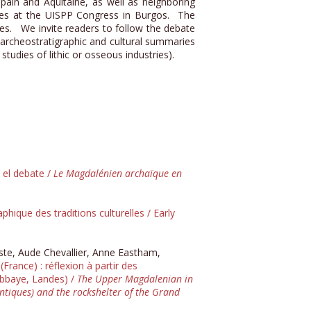
ain and Aquitaine, as well as neighboring
ales at the UISPP Congress in Burgos. The
mes. We invite readers to follow the debate
, archeostratigraphic and cultural summaries
tudies of lithic or osseous industries).
 el debate /
Le Magdalénien archaïque en
ique des traditions culturelles / Early
ste, Aude Chevallier, Anne Eastham,
France) : réflexion à partir des
Abbaye, Landes) /
The Upper Magdalenian in
antiques) and the rockshelter of the Grand