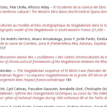
to, Pilar Utrilla, Alfonso Alday –
El Occidente de la cuenca del Ebro
 territorio cultural /
The Western Ebro Basin (North-Central Spain) dur
lturels au modèle archéo-stratigraphique du Magdalénien dans le Su
igraphic model of the Magdalenian in South-western France (21,000 – 1
De Andrés-Herrero, Alvaro Arrizabalaga, Jesús F. Jordá Pardo, Esteba
de la cueva de Coímbre, zona B (Peñamellera Alta, Asturias, España)
137
 : discussion autour des « oscillations » des cadres chronoculturels 
tions’ of chrono-cultural frameworks of the Magdalenian between the R
 Morales —
The Magdalenian sequence of El Mirón Cave (Ramales de la 
ntabrian Region /
La séquence magdalénienne de la grotte d’El Mirón (Ra
 largement dans l’espace franco-cantabrique
185
, Cyril Catteau, Pascaline Gaussein, Annabelle Gioé, Christophe Grigg
lénien : rythme des changements techniques au cours du 18e millénai
 rythm of technical changes during 18th millenium BP at the Taillis de
Jesús F. Jordá Pardo, Sergio Martín-Jarque, Rodrigo Portero, David Á