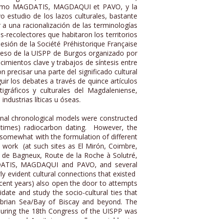
os como MAGDATIS, MAGDAQUI et PAVO, y la
o estudio de los lazos culturales, bastante
r a una racionalización de las terminologías
s-recolectores que habitaron los territorios
sesión de la Société Préhistorique Française
ngreso de la UISPP de Burgos organizado por
cimientos clave y trabajos de síntesis entre
 precisar una parte del significado cultural
uir los debates a través de quince artículos
igráficos y culturales del Magdaleniense,
ndustrias líticas u óseas.
nal chronological models were constructed
t times) radiocarbon dating. However, the
 somewhat with the formulation of different
 work (at such sites as El Mirón, Coimbre,
x de Bagneux, Route de la Roche à Solutré,
 MAGDATIS, MAGDAQUI and PAVO, and several
y evident cultural connections that existed
cent years) also open the door to attempts
idate and study the socio-cultural ties that
ntabrian Sea/Bay of Biscay and beyond. The
8 during the 18th Congress of the UISPP was