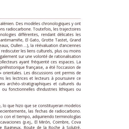
gdalénien. Des modèles chronologiques y ont
ns radiocarbone. Toutefois, les trajectoires
logies différentes, rendant délicates les
Santimamiñe, El Gato, Grotte Tastet, Grand
eaux, Oullen …), la réévaluation d’anciennes
ediscuter les liens culturels, plus ou moins
également sur une volonté de rationalisation
collecteurs ayant fréquenté ces espaces. La
réhistorique française, a été l’occasion de
» orientales. Les discussions ont permis de
ns les lectrices et lecteurs à poursuivre ce
ans archéo-stratigraphiques et culturels du
u fonctionnelles d’industries lithiques ou
e, lo que hizo que se constituyeran modelos
 recientemente, las fechas de radiocarbono.
do con el tiempo, adquiriendo terminologías
cavaciones (p.ej., El Mirón, Coimbre, Cova
de Bagneux, Route de la Roche à Solutré,