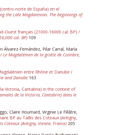
 (centro-norte de España) en el
ing the Late Magdalenian. The beginnings of
d-Ouest français (21000-16000 cal. BP) /
6,000 cal. BP)
109
n Álvarez-Fernández, Pilar Carral, María
 /
Le Magdalénien de la grotte de Coímbre,
du Magdalénien entre Rhône et Danube /
hone and Danube
163
Victoria, Cantabria) in the context of
males de la Victoria, Cantabrie) dans le
o, Claire Houmard, Virginie Le Fillâtre,
re BP au Taillis des Coteaux (Antigny,
s Coteaux (Antigny, Vienne, France)
205
lvarez-Alonso, Naroa García-Ibaibarriaga,