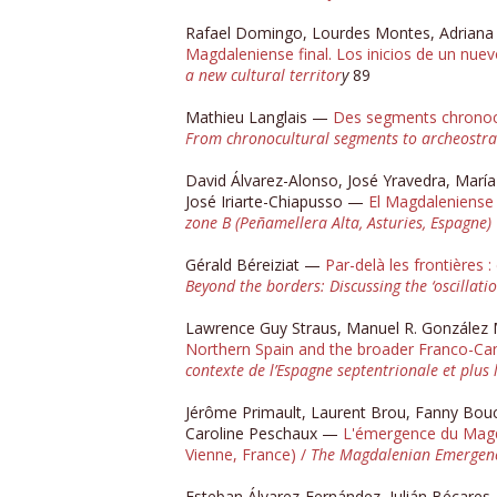
Rafael Domingo, Lourdes Montes, Adriana So
Magdaleniense final. Los inicios de un nuevo
a new cultural
territor
y
89
Mathieu Langlais —
Des segments chronocu
From chronocultural segments to archeostrat
David Álvarez-Alonso, José Yravedra, María 
José Iriarte-Chiapusso —
El Magdaleniense 
zone B (Peñamellera Alta, Asturies, Espagne)
Gérald Béreiziat —
Par-delà les frontières
Beyond the borders: Discussing the ‘oscilla
Lawrence Guy Straus, Manuel R. González
Northern Spain and the broader Franco-Ca
contexte de l’Espagne septentrionale et plus
Jérôme Primault, Laurent Brou, Fanny Bouché
Caroline Peschaux —
L'émergence du Magda
Vienne, France) /
The Magdalenian Emergence:
Esteban Álvarez-Fernández, Julián Bécares, 