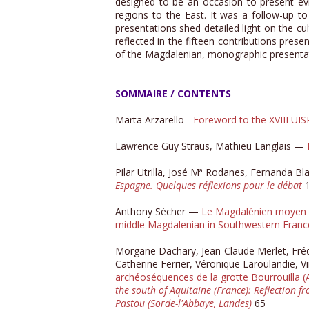
designed to be an occasion to present ev
regions to the East. It was a follow-up 
presentations shed detailed light on the c
reflected in the fifteen contributions pres
of the Magdalenian, monographic presentatio
SOMMAIRE / CONTENTS
Marta Arzarello -
Foreword to the XVIII UI
Lawrence Guy Straus, Mathieu Langlais —
Pilar Utrilla, José Mª Rodanes, Fernanda B
Espagne. Quelques réflexions pour le débat
1
Anthony Sécher —
Le Magdalénien moyen an
middle Magdalenian in Southwestern France:
Morgane Dachary, Jean-Claude Merlet, Frédé
Catherine Ferrier, Véronique Laroulandie, 
archéoséquences de la grotte Bourrouilla (
the south of Aquitaine (France): Reflection 
Pastou (Sorde-l'Abbaye, Landes)
65