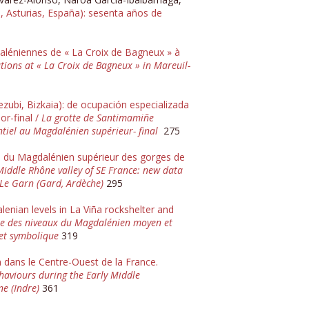
 Asturias, España): sesenta años de
léniennes de « La Croix de Bagneux » à
ions at « La Croix de Bagneux » in Mareuil-
zubi, Bizkaia): de ocupación especializada
or-final /
La grotte de Santimamiñe
ntiel au Magdalénien supérieur- final
275
e du Magdalénien supérieur des gorges de
iddle Rhône valley of SE France: new data
 Le Garn (Gard, Ardèche)
295
enian levels in La Viña rockshelter and
euse des niveaux du Magdalénien moyen et
 et symbolique
319
ans le Centre-Ouest de la France.
haviours during the Early Middle
e (Indre)
361