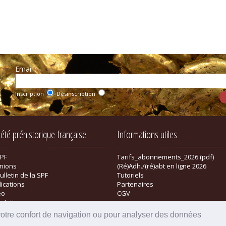
Email :
r
Inscription
Désinscription
iété préhistorique française
Informations utiles
SPF
Tarifs_abonnements_2026 (pdf)
nions
(Ré)Adh./(ré)abt en ligne 2026
ulletin de la SPF
Tutoriels
lications
Partenaires
éo
CGV
sletter
tique
votre confort de navigation ou pour analyser des données