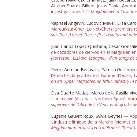
Aitziber Suárez-Bilbao, Jesús Tapia, Ando
investigaciones /
Le Magdalénien à Cova Rosa
Raphaël Angevin, Ludovic Mevel, Élisa Caro
Mareuil-sur-Cher (Loir-et-Cher) : premiers 
sur-Cher (Loir-et-Cher) : first results and pa
Juan Carlos López Quintana, César Gonzá
de cazadores de ciervos en el Magdaleniense
(Kortezubi, Bizkaia, Espagne): d’un camp de 
Pierre-Antoine Beauvais, Patricia Guillerm
l’Ardèche : la grotte de la Baume d’Oulen, 
on an Upper Magdalenian lithic industry in 
Elsa Duarte Matías, Marco de la Rasilla Vi
Llonin cave (Asturias, Northern Spain): do
supérieur de l’abri de La Viña et la grotte d
Eugénie Gauvrit Roux, Sylvie Beyries —
App
L’industrie lithique de la Marche (Vienne) e
Magdalenian in west-central France. The lith