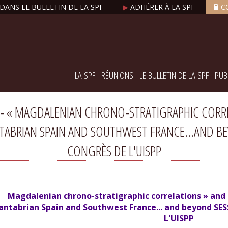
DANS LE BULLETIN DE LA SPF
▶
ADHÉRER À LA SPF
C
LA SPF
RÉUNIONS
LE BULLETIN DE LA SPF
PUB
15 - « MAGDALENIAN CHRONO-STRATIGRAPHIC CORR
BRIAN SPAIN AND SOUTHWEST FRANCE...AND BEYON
CONGRÈS DE L'UISPP
Magdalenian chrono-stratigraphic correlations » and
antabrian Spain and Southwest France... and beyond SES
L'UISPP