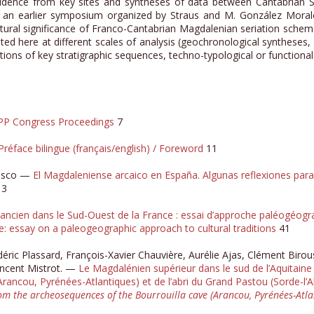
idence from key sites and syntheses of data between Cantabrian Sp
to an earlier symposium organized by Straus and M. González Mor
ultural significance of Franco-Cantabrian Magdalenian seriation sche
ented here at different scales of analysis (geochronological syntheses
ns of key stratigraphic sequences, techno-typological or functional s
SPP Congress Proceedings
7
Préface bilingue (français/english) / Foreword
11
lasco —
El Magdaleniense arcaico en España. Algunas reflexiones para
3
cien dans le Sud-Ouest de la France : essai d’approche paléogéograph
 essay on a paleogeographic approach to cultural traditions
41
ric Plassard, François-Xavier Chauvière, Aurélie Ajas, Clément Birou
Vincent Mistrot. —
Le Magdalénien supérieur dans le sud de l’Aquitaine (
Arancou, Pyrénées-Atlantiques) et de l’abri du Grand Pastou (Sorde-l’
from the archeosequences of the Bourrouilla cave (Arancou, Pyrénées-Atl