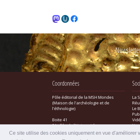
Newslette
Coordonnées
Soc
Pôle éditorial de la MSH Mondes
La 
(Maison de l'archéologie et de
Réu
l'éthnologie)
Le B
Pub
Boite 41
Vid
21 allée de l'Université
New
F-92023 Nanterre cedex - FRANCE
Bou
Ce site utilise des cookies uniquement en vue d'améliorer 