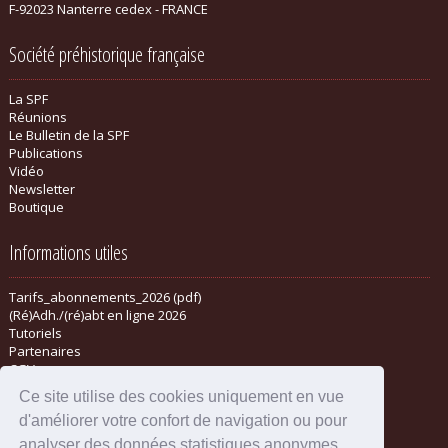
F-92023 Nanterre cedex - FRANCE
Société préhistorique française
La SPF
Réunions
Le Bulletin de la SPF
Publications
Vidéo
Newsletter
Boutique
Informations utiles
Tarifs_abonnements_2026 (pdf)
(Ré)Adh./(ré)abt en ligne 2026
Tutoriels
Partenaires
CGV
Ce site utilise des cookies uniquement en vue
d'améliorer votre confort de navigation ou pour
analyser des données statistiques anonymes.