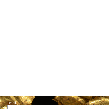
Email :
r