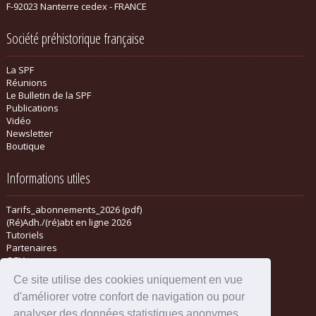
F-92023 Nanterre cedex - FRANCE
Société préhistorique française
La SPF
Réunions
Le Bulletin de la SPF
Publications
Vidéo
Newsletter
Boutique
Informations utiles
Tarifs_abonnements_2026 (pdf)
(Ré)Adh./(ré)abt en ligne 2026
Tutoriels
Partenaires
CGV
Ce site utilise des cookies uniquement en vue
d'améliorer votre confort de navigation ou pour
analyser des données statistiques anonymes.