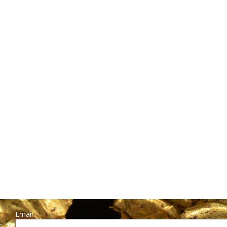
Email :
r