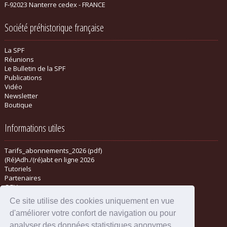
F-92023 Nanterre cedex - FRANCE
Société préhistorique française
La SPF
Réunions
Le Bulletin de la SPF
Publications
Vidéo
Newsletter
Boutique
Informations utiles
Tarifs_abonnements_2026 (pdf)
(Ré)Adh./(ré)abt en ligne 2026
Tutoriels
Partenaires
CGV
Ce site utilise des cookies uniquement en vue
d'améliorer votre confort de navigation ou pour
analyser des données statistiques anonymes.