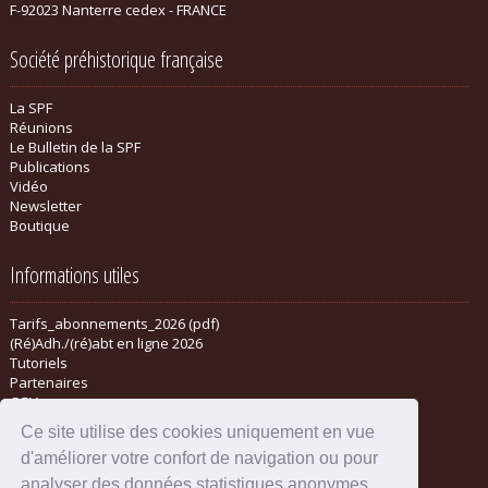
F-92023 Nanterre cedex - FRANCE
Société préhistorique française
La SPF
Réunions
Le Bulletin de la SPF
Publications
Vidéo
Newsletter
Boutique
Informations utiles
Tarifs_abonnements_2026 (pdf)
(Ré)Adh./(ré)abt en ligne 2026
Tutoriels
Partenaires
CGV
Ce site utilise des cookies uniquement en vue
d'améliorer votre confort de navigation ou pour
analyser des données statistiques anonymes.