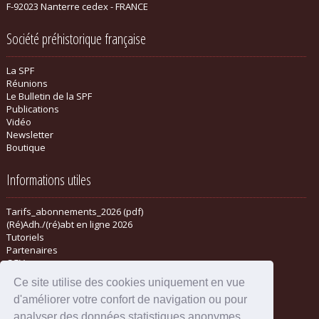
F-92023 Nanterre cedex - FRANCE
Société préhistorique française
La SPF
Réunions
Le Bulletin de la SPF
Publications
Vidéo
Newsletter
Boutique
Informations utiles
Tarifs_abonnements_2026 (pdf)
(Ré)Adh./(ré)abt en ligne 2026
Tutoriels
Partenaires
CGV
Ce site utilise des cookies uniquement en vue
d'améliorer votre confort de navigation ou pour
analyser des données statistiques anonymes.