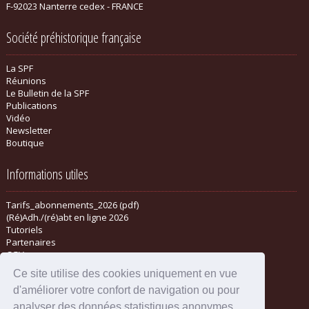
F-92023 Nanterre cedex - FRANCE
Société préhistorique française
La SPF
Réunions
Le Bulletin de la SPF
Publications
Vidéo
Newsletter
Boutique
Informations utiles
Tarifs_abonnements_2026 (pdf)
(Ré)Adh./(ré)abt en ligne 2026
Tutoriels
Partenaires
CGV
Ce site utilise des cookies uniquement en vue
d'améliorer votre confort de navigation ou pour
analyser des données statistiques anonymes.