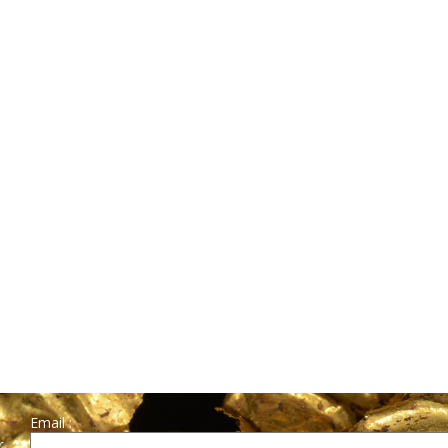
Email :
r