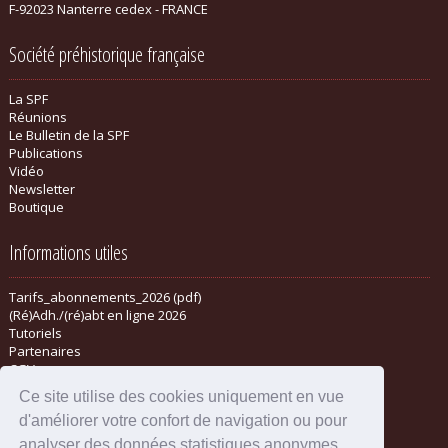
F-92023 Nanterre cedex - FRANCE
Société préhistorique française
La SPF
Réunions
Le Bulletin de la SPF
Publications
Vidéo
Newsletter
Boutique
Informations utiles
Tarifs_abonnements_2026 (pdf)
(Ré)Adh./(ré)abt en ligne 2026
Tutoriels
Partenaires
CGV
Ce site utilise des cookies uniquement en vue
d'améliorer votre confort de navigation ou pour
analyser des données statistiques anonymes.