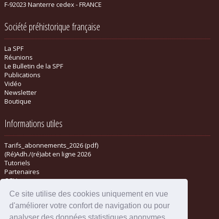
F-92023 Nanterre cedex - FRANCE
Société préhistorique française
La SPF
Réunions
Le Bulletin de la SPF
Publications
Vidéo
Newsletter
Boutique
Informations utiles
Tarifs_abonnements_2026 (pdf)
(Ré)Adh./(ré)abt en ligne 2026
Tutoriels
Partenaires
CGV
Ce site utilise des cookies uniquement en vue
d'améliorer votre confort de navigation ou pour
analyser des données statistiques anonymes.