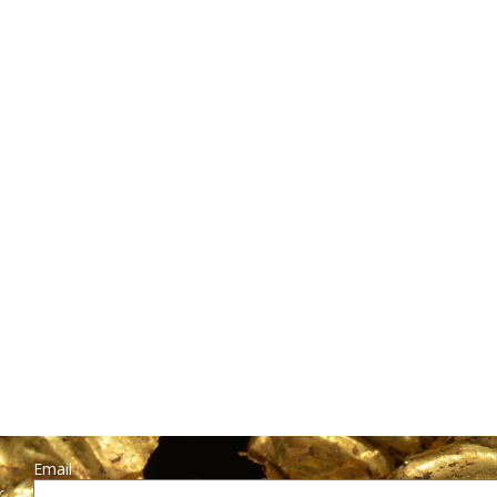
Email :
r