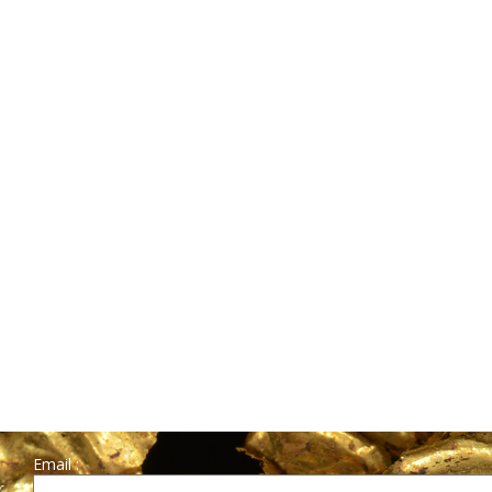
Email :
r