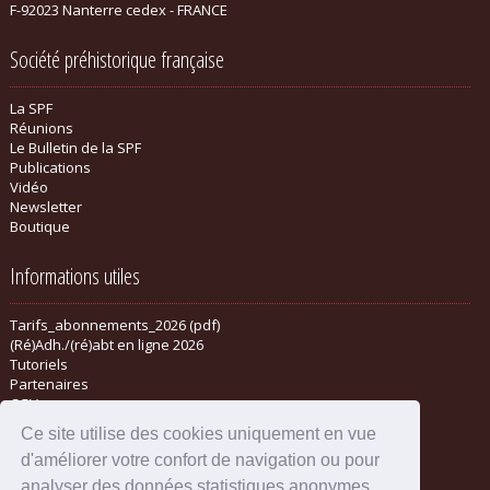
F-92023 Nanterre cedex - FRANCE
Société préhistorique française
La SPF
Réunions
Le Bulletin de la SPF
Publications
Vidéo
Newsletter
Boutique
Informations utiles
Tarifs_abonnements_2026 (pdf)
(Ré)Adh./(ré)abt en ligne 2026
Tutoriels
Partenaires
CGV
Ce site utilise des cookies uniquement en vue
d'améliorer votre confort de navigation ou pour
analyser des données statistiques anonymes.