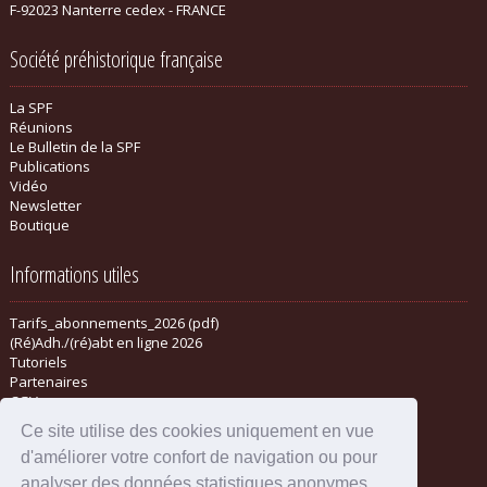
F-92023 Nanterre cedex - FRANCE
Société préhistorique française
La SPF
Réunions
Le Bulletin de la SPF
Publications
Vidéo
Newsletter
Boutique
Informations utiles
Tarifs_abonnements_2026 (pdf)
(Ré)Adh./(ré)abt en ligne 2026
Tutoriels
Partenaires
CGV
Ce site utilise des cookies uniquement en vue
d'améliorer votre confort de navigation ou pour
analyser des données statistiques anonymes.