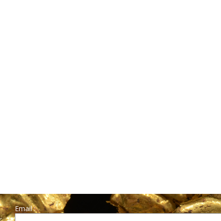
Email :
r