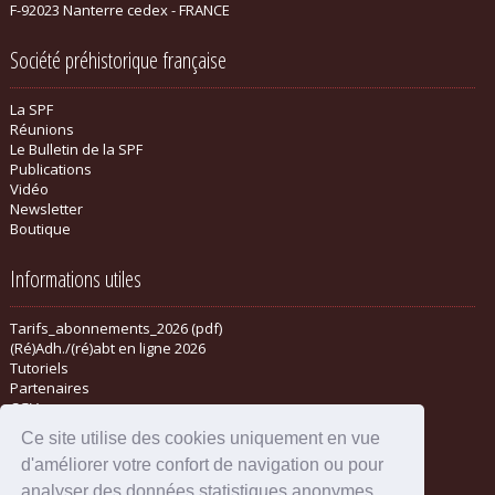
F-92023 Nanterre cedex - FRANCE
Société préhistorique française
La SPF
Réunions
Le Bulletin de la SPF
Publications
Vidéo
Newsletter
Boutique
Informations utiles
Tarifs_abonnements_2026 (pdf)
(Ré)Adh./(ré)abt en ligne 2026
Tutoriels
Partenaires
CGV
Ce site utilise des cookies uniquement en vue
d'améliorer votre confort de navigation ou pour
analyser des données statistiques anonymes.