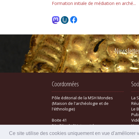
Formation initiale de médiation en arché...
Newslette
Coordonnées
Soc
Pôle éditorial de la MSH Mondes
La 
(Maison de l'archéologie et de
Réu
l'éthnologie)
Le B
Pub
Boite 41
Vid
21 allée de l'Université
New
F-92023 Nanterre cedex - FRANCE
Bou
Ce site utilise des cookies uniquement en vue d'améliorer 