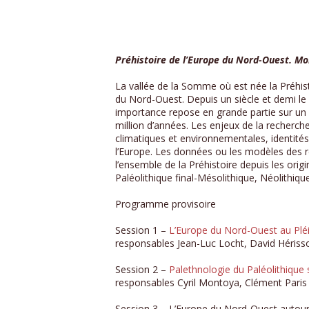
Préhistoire de l’Europe du Nord-Ouest. Mobi
La vallée de la Somme où est née la Préhistoi
du Nord-Ouest. Depuis un siècle et demi le
importance repose en grande partie sur un
million d’années. Les enjeux de la recherch
climatiques et environnementales, identité
l’Europe. Les données ou les modèles des r
l’ensemble de la Préhistoire depuis les origi
Paléolithique final-Mésolithique, Néolithi
Programme provisoire
Session 1 –
L’Europe du Nord-Ouest au Pl
responsables Jean-Luc Locht, David Hériss
Session 2 –
Palethnologie du Paléolithique
responsables Cyril Montoya, Clément Paris
Session 3 – L’Europe du Nord-Ouest autour