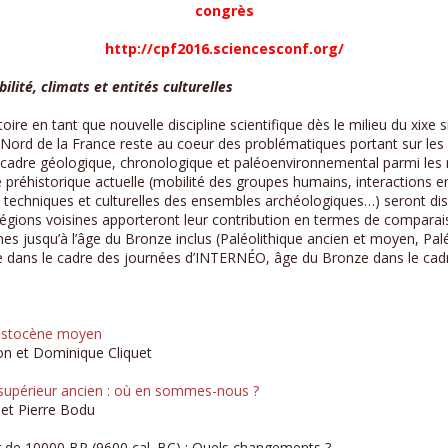
congrès
http://cpf2016.sciencesconf.org/
lité, climats et entités culturelles
re en tant que nouvelle discipline scientifique dès le milieu du xixe si
 Nord de la France reste au coeur des problématiques portant sur les
 cadre géologique, chronologique et paléoenvironnemental parmi les 
e préhistorique actuelle (mobilité des groupes humains, interactions 
s techniques et culturelles des ensembles archéologiques…) seront d
égions voisines apporteront leur contribution en termes de comparais
nes jusqu’à l’âge du Bronze inclus (Paléolithique ancien et moyen, Paléol
que dans le cadre des journées d’INTERNÉO, âge du Bronze dans le cad
éistocène moyen
on et Dominique Cliquet
 supérieur ancien : où en sommes-nous ?
 et Pierre Bodu
 de 10000 BP (9600 cal. BC) : Quels changements ?