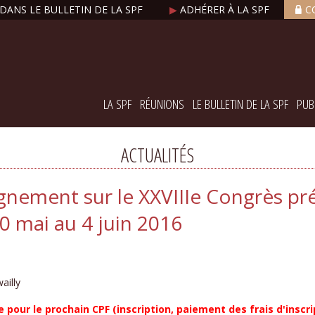
DANS LE BULLETIN DE LA SPF
▶
ADHÉRER À LA SPF
C
LA SPF
RÉUNIONS
LE BULLETIN DE LA SPF
PUB
ACTUALITÉS
ignement sur le XXVIIIe Congrès pr
0 mai au 4 juin 2016
ailly
our le prochain CPF (inscription, paiement des frais d'inscript