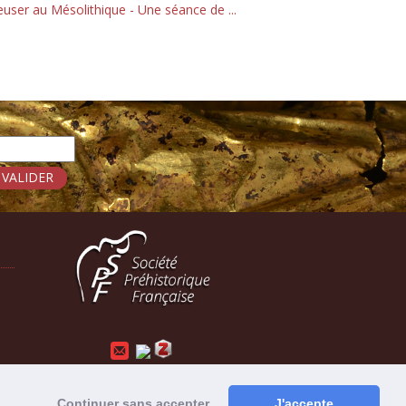
euser au Mésolithique - Une séance de ...
Mentions légales
-
Administration
Continuer sans accepter
J'accepte