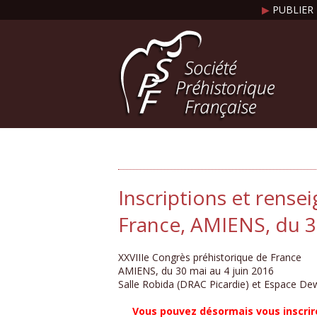
▶
PUBLIER 
Inscriptions et rense
France, AMIENS, du 3
XXVIIIe Congrès préhistorique de France
AMIENS, du 30 mai au 4 juin 2016
Salle Robida (DRAC Picardie) et Espace Dew
Vous pouvez désormais vous inscrire p