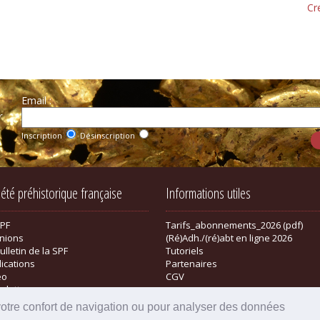
Cr
Email :
r
Inscription
Désinscription
iété préhistorique française
Informations utiles
SPF
Tarifs_abonnements_2026 (pdf)
nions
(Ré)Adh./(ré)abt en ligne 2026
ulletin de la SPF
Tutoriels
lications
Partenaires
éo
CGV
sletter
tique
votre confort de navigation ou pour analyser des données