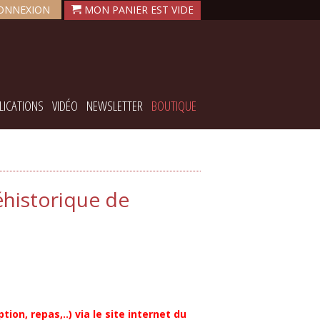
ONNEXION
LICATIONS
VIDÉO
NEWSLETTER
BOUTIQUE
éhistorique de
ion, repas,..) via le site internet du