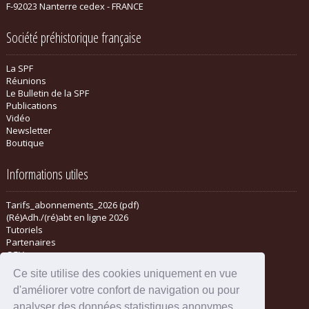
F-92023 Nanterre cedex - FRANCE
Société préhistorique française
La SPF
Réunions
Le Bulletin de la SPF
Publications
Vidéo
Newsletter
Boutique
Informations utiles
Tarifs_abonnements_2026 (pdf)
(Ré)Adh./(ré)abt en ligne 2026
Tutoriels
Partenaires
CGV
Ce site utilise des cookies uniquement en vue
d'améliorer votre confort de navigation ou pour
analyser des données statistiques anonymes.