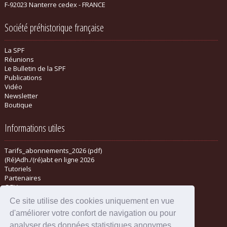
F-92023 Nanterre cedex - FRANCE
Société préhistorique française
La SPF
Réunions
Le Bulletin de la SPF
Publications
Vidéo
Newsletter
Boutique
Informations utiles
Tarifs_abonnements_2026 (pdf)
(Ré)Adh./(ré)abt en ligne 2026
Tutoriels
Partenaires
CGV
Ce site utilise des cookies uniquement en vue
d'améliorer votre confort de navigation ou pour
analyser des données statistiques anonymes.