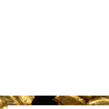
Email :
r