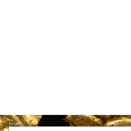
Email :
r