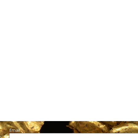
Email :
r