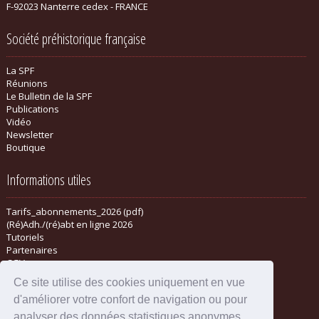
F-92023 Nanterre cedex - FRANCE
Société préhistorique française
La SPF
Réunions
Le Bulletin de la SPF
Publications
Vidéo
Newsletter
Boutique
Informations utiles
Tarifs_abonnements_2026 (pdf)
(Ré)Adh./(ré)abt en ligne 2026
Tutoriels
Partenaires
CGV
Ce site utilise des cookies uniquement en vue
d'améliorer votre confort de navigation ou pour
analyser des données statistiques anonymes.