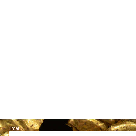
Email :
r