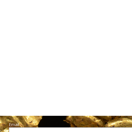
Email :
r