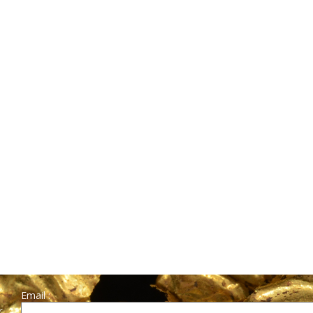
Email :
r