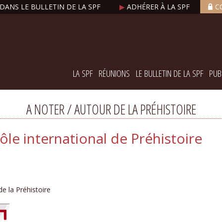
DANS LE BULLETIN DE LA SPF
▶
ADHÉRER À LA SPF
C
LA SPF
RÉUNIONS
LE BULLETIN DE LA SPF
PUB
A NOTER / AUTOUR DE LA PRÉHISTOIRE
ôle international de Préhistoire
de la Préhistoire