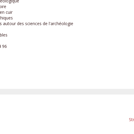
chéologique
oire
en cuir
thiques
s autour des sciences de l'archéologie
ibles
4 96
St