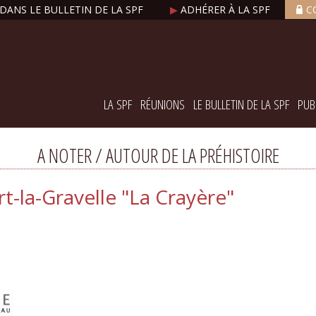
DANS LE BULLETIN DE LA SPF
▶
ADHÉRER À LA SPF
C
LA SPF
RÉUNIONS
LE BULLETIN DE LA SPF
PUB
A NOTER / AUTOUR DE LA PRÉHISTOIRE
Vert-la-Gravelle "La Crayère"