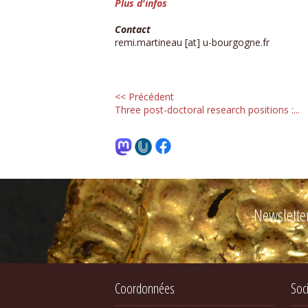
Plus d'infos
Contact
remi.martineau [at] u-bourgogne.fr
<< Précédent
Three post-doctoral research positions :...
Newslette
Coordonnées
Soc