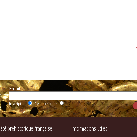
Email :
r
Inscription
Désinscription
iété préhistorique française
Informations utiles