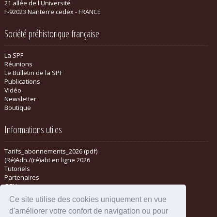
21 allée de l'Université
F-92023 Nanterre cedex - FRANCE
Société préhistorique française
La SPF
Réunions
Le Bulletin de la SPF
Publications
Vidéo
Newsletter
Boutique
Informations utiles
Tarifs_abonnements_2026 (pdf)
(Ré)Adh./(ré)abt en ligne 2026
Tutoriels
Partenaires
CGV
Ce site utilise des cookies uniquement en vue
d'améliorer votre confort de navigation ou pour