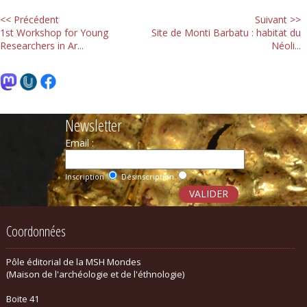
<< Précédent
Suivant >>
1st Workshop for Young
Site de Monti Barbatu : habitat du
Researchers in Ar...
Néoli...
Newsletter
Email :
Inscription
Désinscription
Coordonnées
Pôle éditorial de la MSH Mondes
(Maison de l'archéologie et de l'éthnologie)
Boite 41