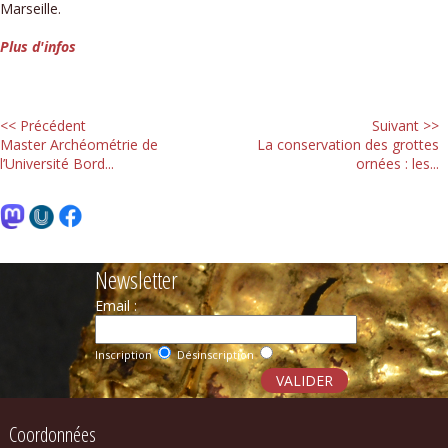
Marseille.
Plus d'infos
<< Précédent
Suivant >>
Master Archéométrie de
La conservation des grottes
l’Université Bord...
ornées : les...
Newsletter
Email :
Inscription
Désinscription
Coordonnées