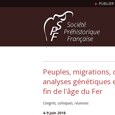
▶
PUBLIER 
Peuples, migrations, 
analyses génétiques e
fin de l'âge du Fer
Congrès, colloques, réunions
4-9 juin 2018