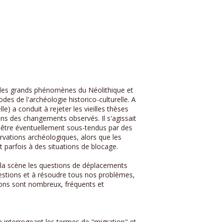
t les grands phénomènes du Néolithique et
s de l'archéologie historico-culturelle. A
) a conduit à rejeter les vieilles thèses
ons des changements observés. Il s'agissait
 être éventuellement sous-tendus par des
vations archéologiques, alors que les
 parfois à des situations de blocage.
 la scène les questions de déplacements
uestions et à résoudre tous nos problèmes,
tions sont nombreux, fréquents et
n interrogeant les termes de "migration" et