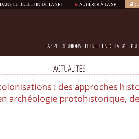
DANS LE BULLETIN DE LA SPF
▶
ADHÉRER À LA SPF
C
LA SPF
RÉUNIONS
LE BULLETIN DE LA SPF
PUB
ACTUALITÉS
colonisations : des approches histo
n archéologie protohistorique, de l