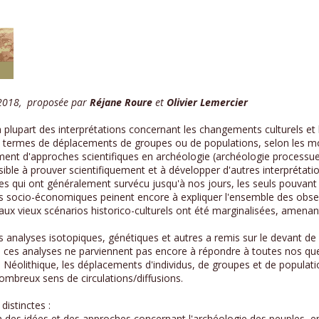
 2018, proposée par
Réjane Roure
et
Olivier Lemercier
la plupart des interprétations concernant les changements culturels e
 termes de déplacements de groupes ou de populations, selon les mode
nt d'approches scientifiques en archéologie (archéologie processuelle
sible à prouver scientifiquement et à développer d'autres interprétati
s qui ont généralement survécu jusqu'à nos jours, les seuls pouvant
es socio-économiques peinent encore à expliquer l'ensemble des obser
x vieux scénarios historico-culturels ont été marginalisées, amenant
analyses isotopiques, génétiques et autres a remis sur le devant de
 Si ces analyses ne parviennent pas encore à répondre à toutes nos q
e Néolithique, les déplacements d'individus, de groupes et de popula
mbreux sens de circulations/diffusions.
distinctes :
on des idées et des approches concernant l'archéologie des peuples, e