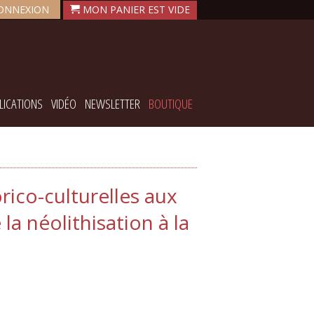
ONNEXION
LICATIONS
VIDÉO
NEWSLETTER
BOUTIQUE
rico-culturelles aux
a néolithisation à la