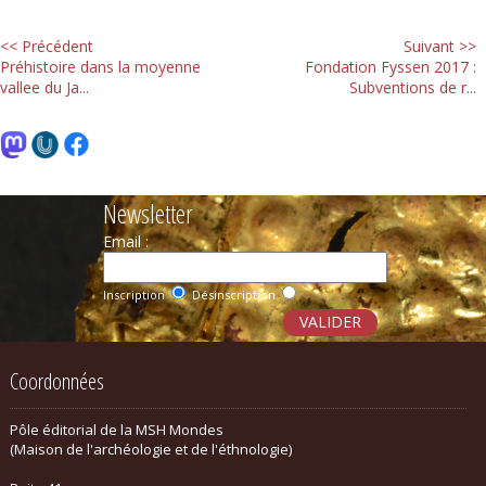
<< Précédent
Suivant >>
Préhistoire dans la moyenne
Fondation Fyssen 2017 :
vallee du Ja...
Subventions de r...
Newsletter
Email :
Inscription
Désinscription
Coordonnées
Pôle éditorial de la MSH Mondes
(Maison de l'archéologie et de l'éthnologie)