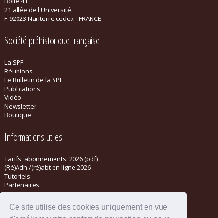
Boite 41
21 allée de l'Université
F-92023 Nanterre cedex - FRANCE
Société préhistorique française
La SPF
Réunions
Le Bulletin de la SPF
Publications
Vidéo
Newsletter
Boutique
Informations utiles
Tarifs_abonnements_2026 (pdf)
(Ré)Adh./(ré)abt en ligne 2026
Tutoriels
Partenaires
CGV
Ce site utilise des cookies uniquement en vue