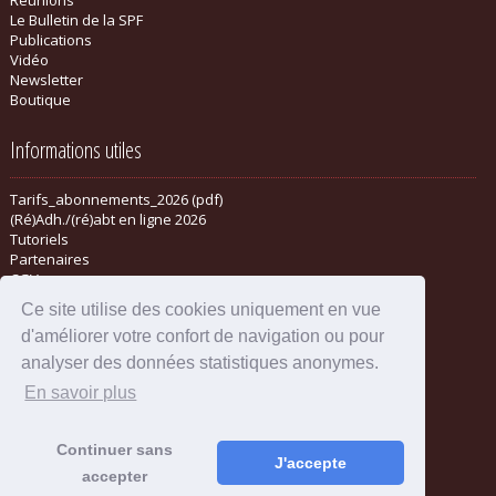
Le Bulletin de la SPF
Publications
Vidéo
Newsletter
Boutique
Informations utiles
Tarifs_abonnements_2026 (pdf)
(Ré)Adh./(ré)abt en ligne 2026
Tutoriels
Partenaires
CGV
Ce site utilise des cookies uniquement en vue
d'améliorer votre confort de navigation ou pour
analyser des données statistiques anonymes.
En savoir plus
Continuer sans
J'accepte
accepter
Mentions légales
-
Administration