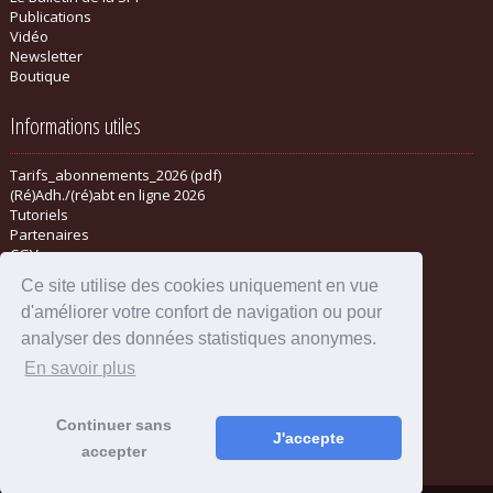
Publications
Vidéo
Newsletter
Boutique
Informations utiles
Tarifs_abonnements_2026 (pdf)
(Ré)Adh./(ré)abt en ligne 2026
Tutoriels
Partenaires
CGV
Ce site utilise des cookies uniquement en vue
d'améliorer votre confort de navigation ou pour
analyser des données statistiques anonymes.
En savoir plus
Continuer sans
J'accepte
accepter
Mentions légales
-
Administration