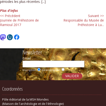
périodes les plus récentes. [...]
Plus d'infos
<< Précédent
Suivant >>
Journée de Préhistoire de
Responsable du Musée de
Ramioul 2017
Préhistoire à Lu...
Newsletter
Email :
Inscription
Désinscription
Coordonnées
Pôle éditorial de la MSH Mondes
(Maison de l'archéologie et de l'éthnologie)