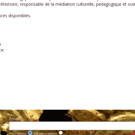
réhistoire, responsable de la médiation culturelle, pédagogique et scie
aces disponibles.
n
ce
Email :
r
Inscription
Désinscription