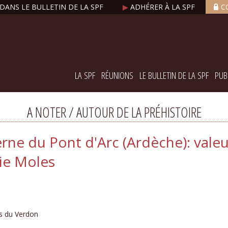
DANS LE BULLETIN DE LA SPF
▶
ADHÉRER À LA SPF
C
LA SPF
RÉUNIONS
LE BULLETIN DE LA SPF
PUB
A NOTER / AUTOUR DE LA PRÉHISTOIRE
erne du Pont d'Arc (Ardèche): valeu
rie Moles
s du Verdon