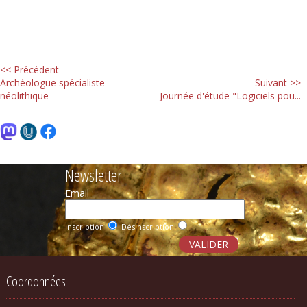
<< Précédent
Archéologue spécialiste
Suivant >>
néolithique
Journée d'étude "Logiciels pou...
Newsletter
Email :
Inscription
Désinscription
Coordonnées