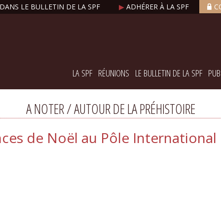
DANS LE BULLETIN DE LA SPF
▶
ADHÉRER À LA SPF
C
LA SPF
RÉUNIONS
LE BULLETIN DE LA SPF
PUB
A NOTER / AUTOUR DE LA PRÉHISTOIRE
es de Noël au Pôle International d