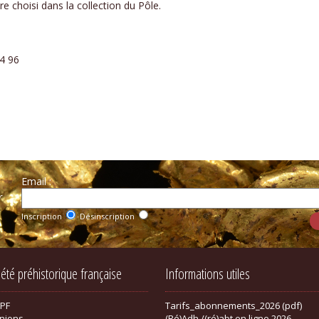
e choisi dans la collection du Pôle.
44 96
Email :
r
Inscription
Désinscription
iété préhistorique française
Informations utiles
SPF
Tarifs_abonnements_2026 (pdf)
nions
(Ré)Adh./(ré)abt en ligne 2026