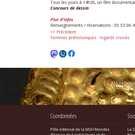
Tous les jours à 14h30, un film documentair
Concours de dessin
Plus d'infos
Renseignements / réservations : 05 53 06 
<< Précédent
Femmes préhistoriques : regards croisés
Newslette
Coordonnées
Soc
Pôle éditorial de la MSH Mondes
La 
(Maison de l'archéologie et de
Réu