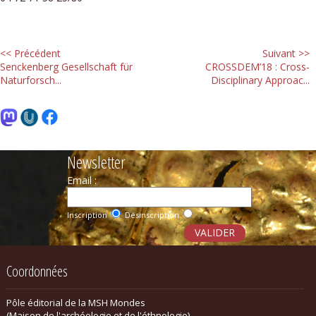
<< Précédent
Suivant >>
Senckenberg Gesellschaft für
CROSSDEM’18 : Cross-
Naturforsch...
Disciplinary Approac...
Newsletter
Email :
Inscription
Désinscription
Coordonnées
Pôle éditorial de la MSH Mondes
(Maison de l'archéologie et de l'éthnologie)