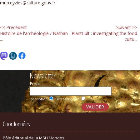
mnp.eyzies@culture.gouv.fr
<< Précédent
Suivant >>
Histoire de l'archéologie / Nathan
PlantCult : investigating the food
...
cultu...
Newsletter
Email :
Inscription
Désinscription
Coordonnées
Pôle éditorial de la MSH Mondes