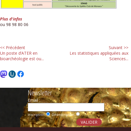
Plus d'infos
ou 98 98 80 06
<< Précédent
Suivant >>
Un poste d’ATER en
Les statistiques appliquées aux
bioarchéologie est ou...
Sciences...
Newsletter
Email :
Inscription
Désinscription